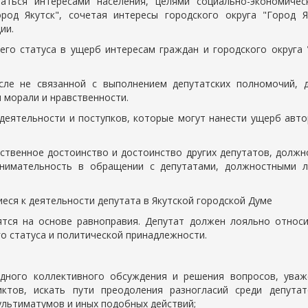
аться интересами населения, целями социально-экономичес
род Якутск", сочетая интересы городского округа "Город Як
ии.
его статуса в ущерб интересам граждан и городского округа 
исле не связанной с выполнением депутатских полномочий, 
морали и нравственности.
 деятельности и поступков, которые могут нанести ущерб авто
бственное достоинство и достоинство других депутатов, должн
внимательность в обращении с депутатами, должностными л
иеся к деятельности депутата в Якутской городской Думе
тся на основе равноправия. Депутат должен лояльно относи
го статуса и политической принадлежности.
одного коллективного обсуждения и решения вопросов, уваж
ктов, искать пути преодоления разногласий среди депутат
ультиматумов и иных подобных действий;