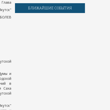
Глава
БЛИЖАЙШИЕ СОБЫТИЯ
Якутск"
АБОЛЕВ
утской
Думы и
одской
очий в
и Саха
утской
Якутск"