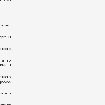
 в них
 органы
естного
ата во
кими и
стного
росов,
осов и
атских