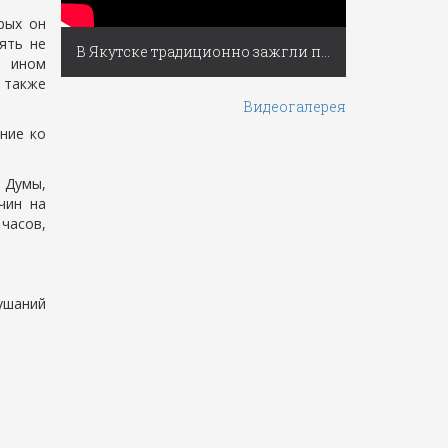
рых он
ять не
В Якутске традиционно зажгли первую новогоднюю ёлку России
и ином
 также
Видеогалерея
ние ко
 Думы,
чин на
 часов,
ушаний