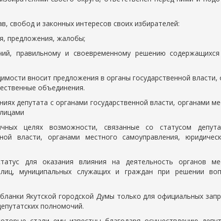
в, свобод и законных интересов своих избирателей:
я, предложения, жалобы;
очий, правильному и своевременному решению содержащихся
димости вносит предложения в органы государственной власти,
щественные объединения.
ниях депутата с органами государственной власти, органами м
 лицами
чных целях возможности, связанные со статусом депут
ной власти, органами местного самоуправления, юридичес
татус для оказания влияния на деятельность органов ме
 лиц, муниципальных служащих и граждан при решении воп
 бланки Якутской городской Думы только для официальных запр
депутатских полномочий.
которые стали ему известны благодаря осуществлению депут