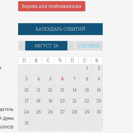
Версия для слабовидящих
КАЛЕНДАРЬ СОБЫТИЙ
АВГУСТ '26
СЕГОДНЯ
<
>
П
В
С
Ч
П
С
В
я
1
2
3
4
5
6
7
8
9
10
11
12
13
14
15
16
17
18
19
20
21
22
23
датель
24
25
26
27
28
29
30
й Думы
31
ВВИНОВ