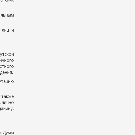
альным
 лиц и
утской
личного
стного
дения.
утацию
а также
ублично
анину,
й Думы