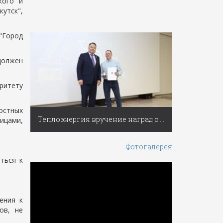
кого и
утск",
"Город
должен
ритету
остных
Теплоэнергия вручение наград с Днем работников ЖКХ
ицами,
Фотогалерея
ться к
ения к
ов, не