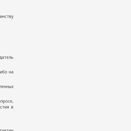
инству
едатель
ибо на
ленных
просе,
стия в
тчетен