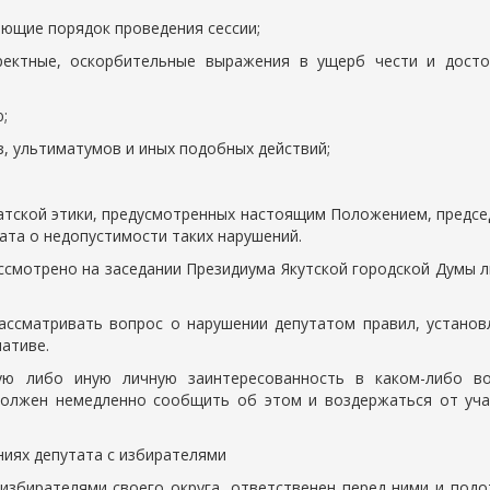
ающие порядок проведения сессии;
рректные, оскорбительные выражения в ущерб чести и досто
;
з, ультиматумов и иных подобных действий;
татской этики, предусмотренных настоящим Положением, предс
ата о недопустимости таких нарушений.
ссмотрено на заседании Президиума Якутской городской Думы л
ассматривать вопрос о нарушении депутатом правил, установ
ативе.
ую либо иную личную заинтересованность в каком-либо во
должен немедленно сообщить об этом и воздержаться от уча
ниях депутата с избирателями
 избирателями своего округа, ответственен перед ними и подо