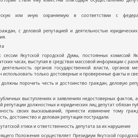
рческую или иную охраняемую в соответствии с федер
раждан, с деловой репутацией и деятельностью юридических
ия.
та
х сессии Якутской городской Думы, постоянных комиссий Як
атских часах, выступая в средствах массовой информации с раз
 деятельность органов государственной власти, органов ме
ан использовать только достоверные и проверенные факты и све
 должны порочить честь и достоинство граждан, деловую реп
публичных выступлениях и заявлениях недостоверных фактов, 
ой репутации должностных и юридических лиц депутат обязан п
рность своих высказываний, принести извинение тому гражд
сть, достоинство и деловая репутация пострадали.
утатской этики и ответственность депутата за их нарушение
оящего Положения осуществляет Президиум Якутской городско