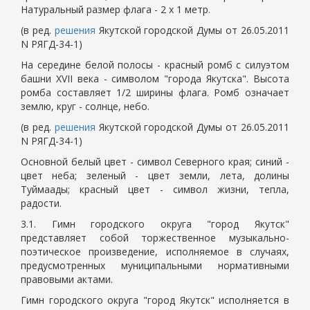
Натуральный размер флага - 2 x 1 метр.
(в ред.
решения
Якутской городской Думы от 26.05.2011
N РЯГД-34-1)
На середине белой полосы - красный ромб с силуэтом
башни XVII века - символом "города Якутска". Высота
ромба составляет 1/2 ширины флага. Ромб означает
землю, круг - солнце, небо.
(в ред.
решения
Якутской городской Думы от 26.05.2011
N РЯГД-34-1)
Основной белый цвет - символ Северного края; синий -
цвет неба; зеленый - цвет земли, лета, долины
Туймаады; красный цвет - символ жизни, тепла,
радости.
3.1. Гимн городского округа "город Якутск"
представляет собой торжественное музыкально-
поэтическое произведение, исполняемое в случаях,
предусмотренных муниципальными нормативными
правовыми актами.
Гимн городского округа "город Якутск" исполняется в