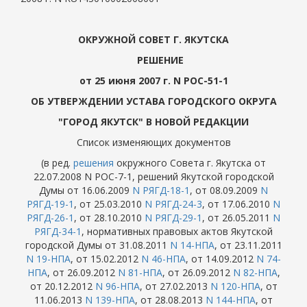
ОКРУЖНОЙ СОВЕТ Г. ЯКУТСКА
РЕШЕНИЕ
от 25 июня 2007 г. N РОС-51-1
ОБ УТВЕРЖДЕНИИ УСТАВА ГОРОДСКОГО ОКРУГА
"ГОРОД ЯКУТСК" В НОВОЙ РЕДАКЦИИ
Список изменяющих документов
(в ред.
решения
окружного Совета г. Якутска от
22.07.2008 N РОС-7-1, решений Якутской городской
Думы от 16.06.2009
N РЯГД-18-1
, от 08.09.2009
N
РЯГД-19-1
, от 25.03.2010
N РЯГД-24-3
, от 17.06.2010
N
РЯГД-26-1
, от 28.10.2010
N РЯГД-29-1
, от 26.05.2011
N
РЯГД-34-1
, нормативных правовых актов Якутской
городской Думы от 31.08.2011
N 14-НПА
, от 23.11.2011
N 19-НПА
, от 15.02.2012
N 46-НПА
, от 14.09.2012
N 74-
НПА
, от 26.09.2012
N 81-НПА
, от 26.09.2012
N 82-НПА
,
от 20.12.2012
N 96-НПА
, от 27.02.2013
N 120-НПА
, от
11.06.2013
N 139-НПА
, от 28.08.2013
N 144-НПА
, от