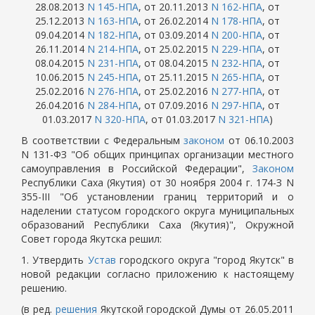
28.08.2013
N 145-НПА
, от 20.11.2013
N 162-НПА
, от
25.12.2013
N 163-НПА
, от 26.02.2014
N 178-НПА
, от
09.04.2014
N 182-НПА
, от 03.09.2014
N 200-НПА
, от
26.11.2014
N 214-НПА
, от 25.02.2015
N 229-НПА
, от
08.04.2015
N 231-НПА
, от 08.04.2015
N 232-НПА
, от
10.06.2015
N 245-НПА
, от 25.11.2015
N 265-НПА
, от
25.02.2016
N 276-НПА
, от 25.02.2016
N 277-НПА
, от
26.04.2016
N 284-НПА
, от 07.09.2016
N 297-НПА
, от
01.03.2017
N 320-НПА
, от 01.03.2017
N 321-НПА
)
В соответствии с Федеральным
законом
от 06.10.2003
N 131-ФЗ "Об общих принципах организации местного
самоуправления в Российской Федерации",
Законом
Республики Саха (Якутия) от 30 ноября 2004 г. 174-З N
355-III "Об установлении границ территорий и о
наделении статусом городского округа муниципальных
образований Республики Саха (Якутия)", Окружной
Совет города Якутска решил:
1. Утвердить
Устав
городского округа "город Якутск" в
новой редакции согласно приложению к настоящему
решению.
(в ред.
решения
Якутской городской Думы от 26.05.2011