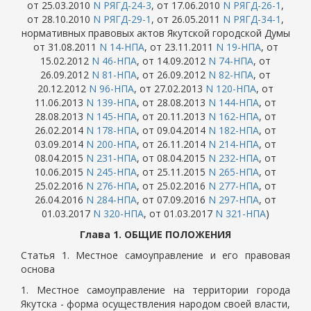
от 25.03.2010
N РЯГД-24-3
, от 17.06.2010
N РЯГД-26-1
,
от 28.10.2010
N РЯГД-29-1
, от 26.05.2011
N РЯГД-34-1
,
нормативных правовых актов Якутской городской Думы
от 31.08.2011
N 14-НПА
, от 23.11.2011
N 19-НПА
, от
15.02.2012
N 46-НПА
, от 14.09.2012
N 74-НПА
, от
26.09.2012
N 81-НПА
, от 26.09.2012
N 82-НПА
, от
20.12.2012
N 96-НПА
, от 27.02.2013
N 120-НПА
, от
11.06.2013
N 139-НПА
, от 28.08.2013
N 144-НПА
, от
28.08.2013
N 145-НПА
, от 20.11.2013
N 162-НПА
, от
26.02.2014
N 178-НПА
, от 09.04.2014
N 182-НПА
, от
03.09.2014
N 200-НПА
, от 26.11.2014
N 214-НПА
, от
08.04.2015
N 231-НПА
, от 08.04.2015
N 232-НПА
, от
10.06.2015
N 245-НПА
, от 25.11.2015
N 265-НПА
, от
25.02.2016
N 276-НПА
, от 25.02.2016
N 277-НПА
, от
26.04.2016
N 284-НПА
, от 07.09.2016
N 297-НПА
, от
01.03.2017
N 320-НПА
, от 01.03.2017
N 321-НПА
)
Глава 1. ОБЩИЕ ПОЛОЖЕНИЯ
Статья 1. Местное самоуправление и его правовая
основа
1. Местное самоуправление на территории города
Якутска - форма осуществления народом своей власти,