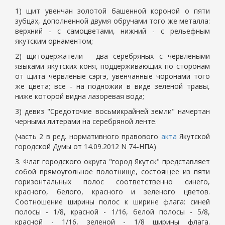
1) щит увенчан золотой башенной короной о пяти
зубцах, дополненной двумя обручами того же металла:
верхний - с самоцветами, нижний - с рельефным
якутским орнаментом;
2) щитодержатели - два серебряных с червлеными
языками якутских коня, поддерживающих по сторонам
от щита червленые сэргэ, увенчанные чоронами того
же цвета; все - на подножии в виде зеленой травы,
ниже которой видна лазоревая вода;
3) девиз "Средоточие восьмикрайней земли" начертан
черными литерами на серебряной ленте.
(часть 2 в ред. нормативного правового
акта
Якутской
городской Думы от 14.09.2012 N 74-НПА)
3. Флаг городского округа "город Якутск" представляет
собой прямоугольное полотнище, состоящее из пяти
горизонтальных полос соответственно синего,
красного, белого, красного и зеленого цветов.
Соотношение ширины полос к ширине флага: синей
полосы - 1/8, красной - 1/16, белой полосы - 5/8,
красной - 1/16, зеленой - 1/8 ширины флага.