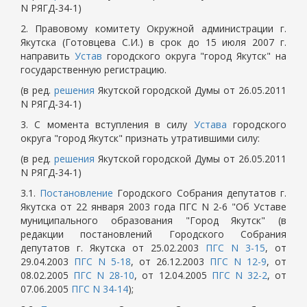
N РЯГД-34-1)
2. Правовому комитету Окружной администрации г.
Якутска (Готовцева С.И.) в срок до 15 июля 2007 г.
направить
Устав
городского округа "город Якутск" на
государственную регистрацию.
(в ред.
решения
Якутской городской Думы от 26.05.2011
N РЯГД-34-1)
3. С момента вступления в силу
Устава
городского
округа "город Якутск" признать утратившими силу:
(в ред.
решения
Якутской городской Думы от 26.05.2011
N РЯГД-34-1)
3.1.
Постановление
Городского Собрания депутатов г.
Якутска от 22 января 2003 года ПГС N 2-6 "Об Уставе
муниципального образования "Город Якутск" (в
редакции постановлений Городского Собрания
депутатов г. Якутска от 25.02.2003
ПГС N 3-15
, от
29.04.2003
ПГС N 5-18
, от 26.12.2003
ПГС N 12-9
, от
08.02.2005
ПГС N 28-10
, от 12.04.2005
ПГС N 32-2
, от
07.06.2005
ПГС N 34-14
);