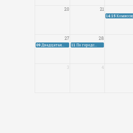
20
21
14:15
Комиссия
27
28
09
Двадцатая...
11
По городс...
3
4