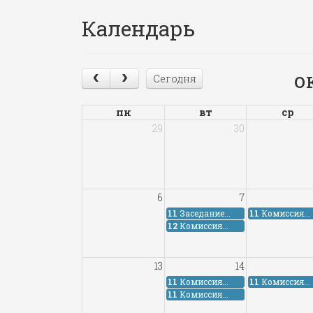
Календарь
о
Сегодня
пн
вт
ср
29
30
6
7
11
Заседание...
11
Комиссия...
12
Комиссия...
13
14
11
Комиссия...
11
Комиссия...
11
Комиссия...