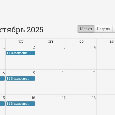
ктябрь 2025
Месяц
Неделя
чт
пт
сб
вс
1
2
3
4
11
Комиссия...
8
9
10
11
11
Комиссия...
15
16
17
18
11
Комиссия...