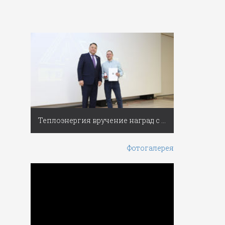
Теплоэнергия вручение наград с Днем работников ЖКХ
Фотогалерея