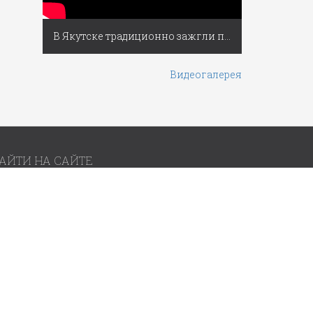
В Якутске традиционно зажгли первую новогоднюю ёлку России
Видеогалерея
АЙТИ НА САЙТЕ
братная связь
словия использования материалов
Разработано
BBTech