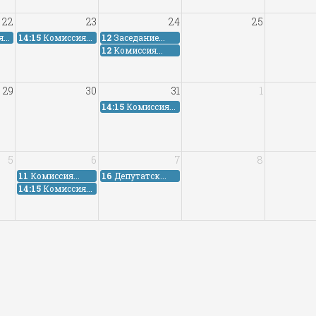
22
23
24
25
...
14:15
Комиссия...
12
Заседание...
12
Комиссия...
29
30
31
1
14:15
Комиссия...
5
6
7
8
11
Комиссия...
16
Депутатск...
14:15
Комиссия...