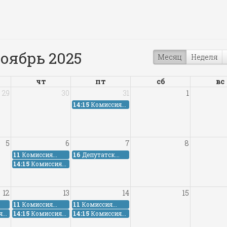
оябрь 2025
Месяц
Неделя
чт
пт
сб
вс
29
30
31
1
14:15
Комиссия...
5
6
7
8
11
Комиссия...
16
Депутатск...
14:15
Комиссия...
12
13
14
15
11
Комиссия...
11
Комиссия...
...
14:15
Комиссия...
14:15
Комиссия...