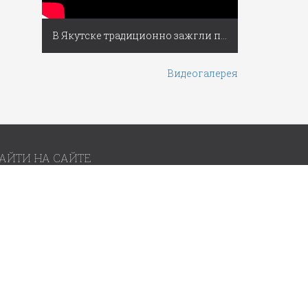
В Якутске традиционно зажгли первую новогоднюю ёлку России
Видеогалерея
АЙТИ НА САЙТЕ
братная связь
словия использования материалов
Разработано
BBTech