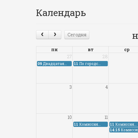
Календарь
н
Сегодня
пн
вт
ср
27
28
09
Двадцатая...
11
По городс...
3
4
10
11
11
Комиссия...
11
Комиссия...
14:15
Комиссия