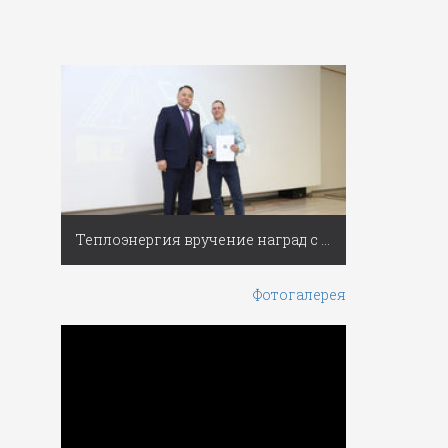
Теплоэнергия вручение наград с Днем работников ЖКХ
Фотогалерея