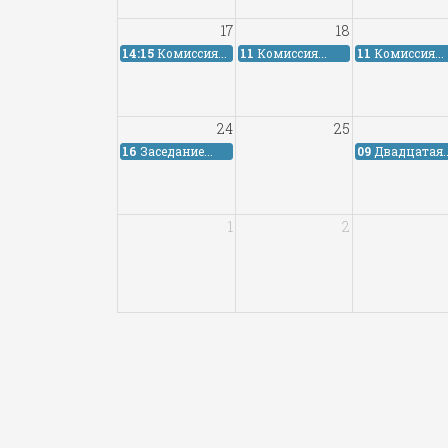
17
18
14:15
Комиссия...
11
Комиссия...
11
Комиссия...
24
25
16
Заседание...
09
Двадцатая..
1
2