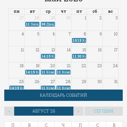
пн
вт
ср
чт
пт
сб
вс
27
28
29
30
1
2
3
11
Заседание...
09
Двадцать...
4
5
6
7
8
9
10
10:15
Комиссия...
11
12
13
14
15
16
17
14:15
Комиссия...
11:30
Комиссия...
18
19
20
21
22
23
24
14:15
Комиссия...
11
Комиссия...
11
Комиссия...
25
26
27
28
29
30
31
14:15
Комиссия...
11
Комиссия...
11
Комиссия...
КАЛЕНДАРЬ СОБЫТИЙ
1
2
3
4
5
6
7
АВГУСТ '26
СЕГОДНЯ
<
>
П
В
С
Ч
П
С
В