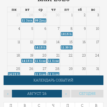
пн
вт
ср
чт
пт
сб
вс
27
28
29
30
1
2
3
11
Заседание...
09
Двадцать...
4
5
6
7
8
9
10
10:15
Комиссия...
11
12
13
14
15
16
17
14:15
Комиссия...
11:30
Комиссия...
18
19
20
21
22
23
24
14:15
Комиссия...
11
Комиссия...
11
Комиссия...
25
26
27
28
29
30
31
14:15
Комиссия...
11
Комиссия...
11
Комиссия...
КАЛЕНДАРЬ СОБЫТИЙ
1
2
3
4
5
6
7
АВГУСТ '26
СЕГОДНЯ
<
>
П
В
С
Ч
П
С
В