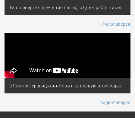
Теплоэнергия вручение наград с Днем работников ЖКХ
Фотогалерея
В Якутске традиционно зажгли первую новогоднюю ёлку России
Видеогалерея
Якутская городская Дума © 2009-
Разработано
BBTech
2026