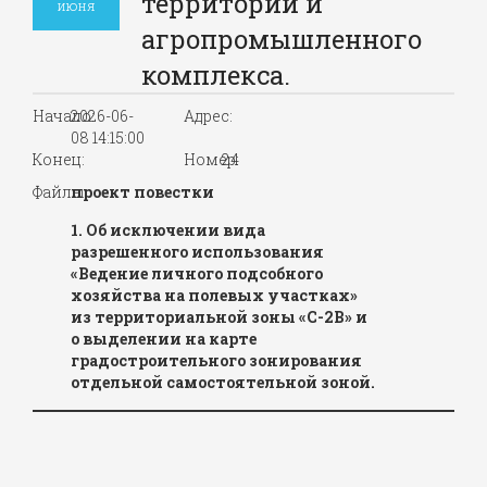
территорий и
июня
агропромышленного
комплекса.
Начало:
2026-06-
Адрес:
08 14:15:00
Конец:
Номер:
24
Файлы:
проект повестки
1. Об исключении вида
разрешенного использования
«Ведение личного подсобного
хозяйства на полевых участках»
из территориальной зоны «С-2В» и
о выделении на карте
градостроительного зонирования
отдельной самостоятельной зоной.