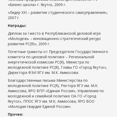
«Бизнес-школа» г. Якутск,
2009 г
.
«Лидер XXI – развитие студенческого самоуправления»,
2007 г
.
Награды:
Диплом за I место в Республиканской деловой игре
«Молодежь – инновационно-стратегический ресурс
развития РС(Я)»,
2009 г
.
Почетные грамоты от Председателя Государственного
комитета по ценовой политике – Региональной
энергетической комиссии РС(Я), Министра по
молодежной политике РС(Я), Главы ГО «Город Якутск»,
Директора ФЭИ ЯГУ им. М.К. Аммосова.
Благодарственные письма Министерства по
молодежной политике РС(Я), Ректора ЯГУ им. М.К.
Аммосова, ЯРО ВПП «Единая Россия», Управления по
молодежной и семейной политике ОА ГО «Город
Якутск», ППОС ЯГУ им. М.К, Аммосова, ЯРО ВОО
«Молодая гвардия Единой России».
Прочее: