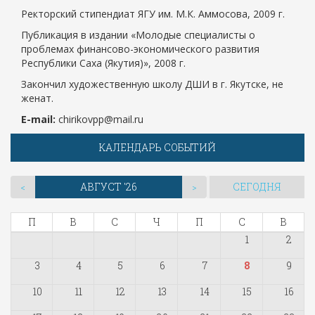
Ректорский стипендиат ЯГУ им. М.К. Аммосова,
2009 г
.
Публикация в издании «Молодые специалисты о
проблемах финансово-экономического развития
Республики Саха (Якутия)»,
2008 г
.
Закончил художественную школу ДШИ в г. Якутске, не
женат.
E-
mail:
chirikovpp@mail.ru
КАЛЕНДАРЬ СОБЫТИЙ
АВГУСТ '26
СЕГОДНЯ
<
>
П
В
С
Ч
П
С
В
1
2
3
4
5
6
7
8
9
10
11
12
13
14
15
16