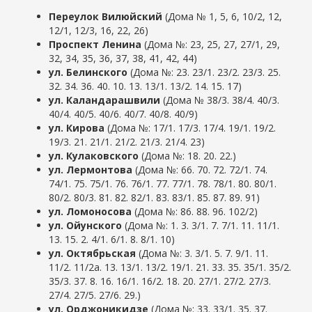
Переулок Вилюйский
(Дома № 1, 5, 6, 10/2, 12,
12/1, 12/3, 16, 22, 26)
Проспект Ленина
(Дома №: 23, 25, 27, 27/1, 29,
32, 34, 35, 36, 37, 38, 41, 42, 44)
ул. Белинского
(Дома №: 23. 23/1. 23/2. 23/3. 25.
32. 34. 36. 40. 10. 13. 13/1. 13/2. 14. 15. 17)
ул. Каландарашвили
(Дома № 38/3. 38/4. 40/3.
40/4. 40/5. 40/6. 40/7. 40/8. 40/
9)
ул. Кирова
(Дома №: 17/1. 17/3. 17/4. 19/1. 19/2.
19/3. 21. 21/1. 21/2. 21/3. 21/4. 2
3)
ул. Кулаковского
(Дома №: 18. 20. 22
.)
ул. Лермонтова
(Дома №: 66. 70. 72. 72/1. 74.
74/1. 75. 75/1. 76. 76/1. 77. 77/1. 78. 78/1. 80. 80/1.
80/2. 80/3. 81. 82. 82/1. 83. 83/1. 85. 87. 89. 91
)
ул. Ломоносова
(Дома №: 86. 88. 9
6. 102/2
)
ул. Ойунского
(Дома №: 1. 3. 3/1. 7. 7/1. 11. 11/1.
13. 1
5. 2. 4/1. 6/1. 8. 8/1. 1
0
)
ул. Октябрьская
(Дома №: 3. 3/1. 5
. 7. 9/1. 11.
11/2. 11/2a. 13. 13/1. 13/2. 19/1. 2
1. 33. 35. 35/1. 35/2.
35/3. 37
. 8. 16. 16/1. 16/2. 18. 20
. 27/1. 27/2. 27/3.
27/4. 27/5. 27/6. 29
.
)
ул. Орджоникидзе
(Дома №: 33. 33/1. 35. 37.